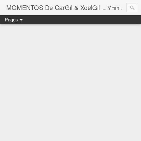
MOMENTOS De CarGil & XoelGil
... Y tengan cuidado ahí fuera, por favor.
Pages