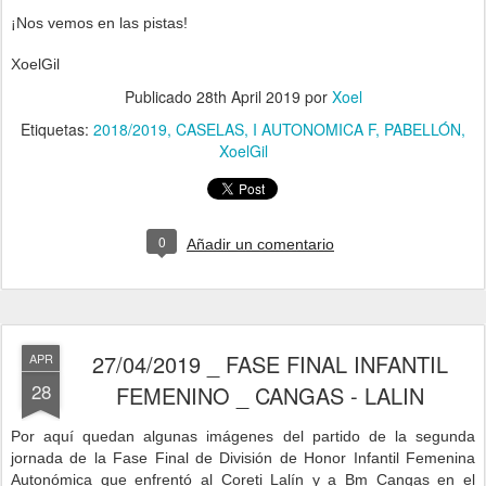
¡Nos vemos en las pistas!
XoelGil
Publicado
28th April 2019
por
Xoel
Etiquetas:
2018/2019
CASELAS
I AUTONOMICA F
PABELLÓN
XoelGil
0
Añadir un comentario
27/04/2019 _ FASE FINAL INFANTIL
APR
28
FEMENINO _ CANGAS - LALIN
P
or aquí quedan algunas imágenes del partido de la segunda
jornada de la Fase Final de División de Honor Infantil Femenina
Autonómica que enfrentó al Coreti Lalín y a Bm Cangas
en
el