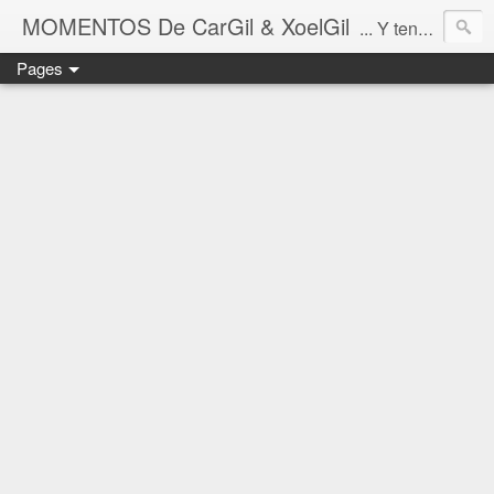
MOMENTOS De CarGil & XoelGil
... Y tengan cuidado ahí fuera, por favor.
Pages