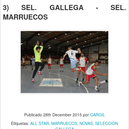
3) SEL. GALLEGA - SEL.
MARRUECOS
Publicado
28th December 2015
por
CARGIL
Etiquetas:
ALL STAR
MARRUECOS
NOVAS
SELECCION