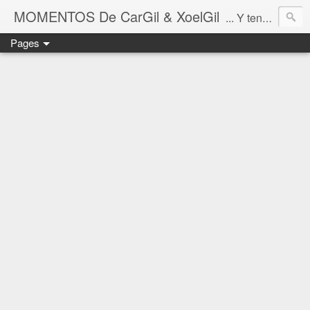
MOMENTOS De CarGil & XoelGil
... Y tengan cuidado ahí fuera, por favor.
Pages