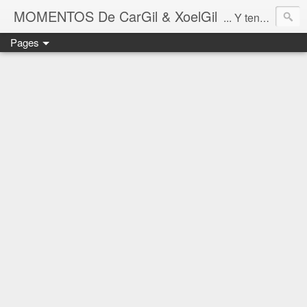
MOMENTOS De CarGil & XoelGil
... Y tengan cuidado ahí fuera, por favor.
Pages