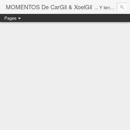
MOMENTOS De CarGil & XoelGil
... Y tengan cuidado ahí fuera, por favor.
Pages