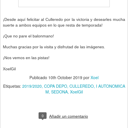
¡Desde aquí felicitar al Culleredo
p
or la victoria
y desearles mucha
suerte a ambos e
quipos
en lo que resta de temporada!
¡Que no pare el balonmano!
Muchas gracias por la visita y disfrutad de las imágenes.
¡Nos vemos en las pistas!
XoelGil
Publicado
10th October 2019
por
Xoel
Etiquetas:
2019/2020
COPA DEPO
CULLEREDO
I AUTONOMICA
M
SEDONA
XoelGil
0
Añadir un comentario