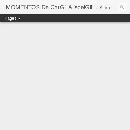
MOMENTOS De CarGil & XoelGil
... Y tengan cuidado ahí fuera, por favor.
Pages