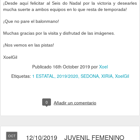
¡Desde aquí felicitar al Seis do Nadal
p
or la victoria
y desearles
mucha suerte a ambos e
quipos
en lo que resta de temporada!
¡Que no pare el balonmano!
Muchas gracias por la visita y disfrutad de las imágenes.
¡Nos vemos en las pistas!
XoelGil
Publicado
16th October 2019
por
Xoel
Etiquetas:
1 ESTATAL
2019/2020
SEDONA
XIRIA
XoelGil
0
Añadir un comentario
12/10/2019 _ JUVENIL FEMENINO _
OCT