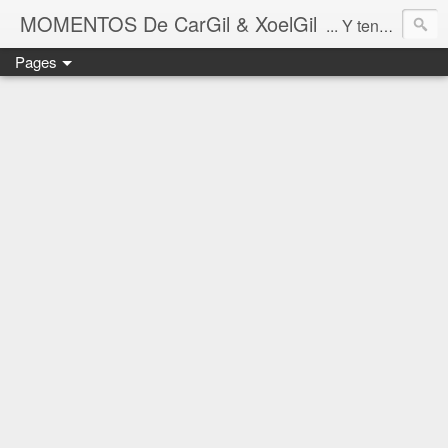
MOMENTOS De CarGil & XoelGil
... Y tengan cuidado ahí fuera, por favor.
Pages