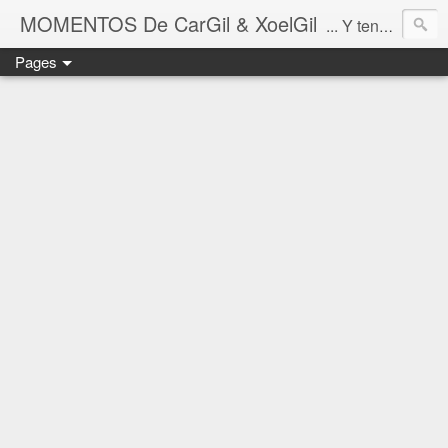
MOMENTOS De CarGil & XoelGil
... Y tengan cuidado ahí fuera, por favor.
Pages