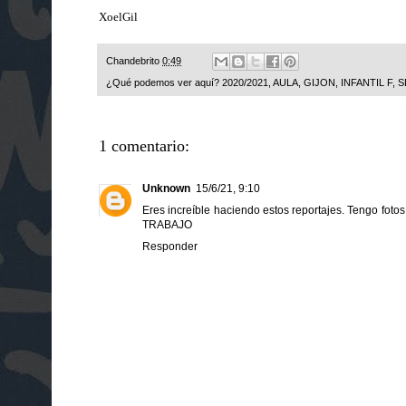
XoelGil
Chandebrito
0:49
¿Qué podemos ver aquí?
2020/2021
,
AULA
,
GIJON
,
INFANTIL F
,
S
1 comentario:
Unknown
15/6/21, 9:10
Eres increíble haciendo estos reportajes. Tengo foto
TRABAJO
Responder