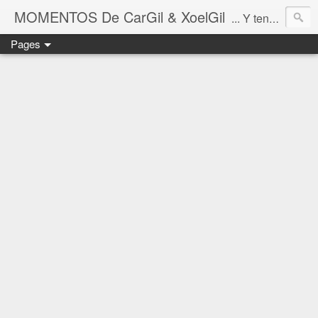
MOMENTOS De CarGil & XoelGil
... Y tengan cuidado ahí fuera, por favor.
Pages