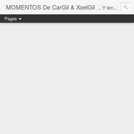
MOMENTOS De CarGil & XoelGil
... Y tengan cuidado ahí fuera, por favor.
Pages