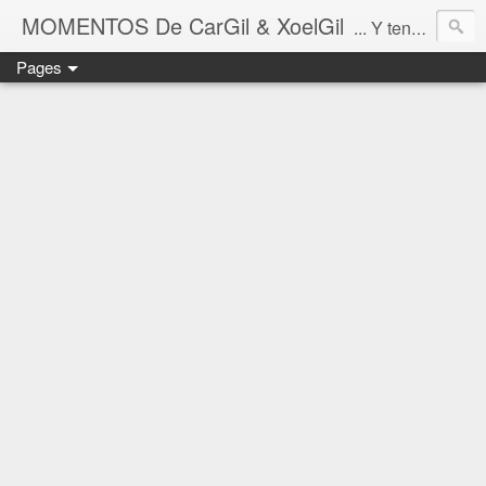
MOMENTOS De CarGil & XoelGil
... Y tengan cuidado ahí fuera, por favor.
Pages