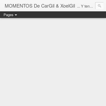
MOMENTOS De CarGil & XoelGil
... Y tengan cuidado ahí fuera, por favor.
Pages