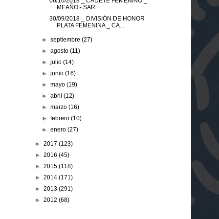
06/10/2018 _ CADETE FEMENINO _
MEAÑO - SAR
30/09/2018 _ DIVISIÓN DE HONOR
PLATA FEMENINA _ CA...
►
septiembre
(27)
►
agosto
(11)
►
julio
(14)
►
junio
(16)
►
mayo
(19)
►
abril
(12)
►
marzo
(16)
►
febrero
(10)
►
enero
(27)
►
2017
(123)
►
2016
(45)
►
2015
(118)
►
2014
(171)
►
2013
(291)
►
2012
(68)