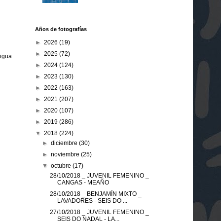
Años de fotografías
►
2026
(19)
►
2025
(72)
tigua
►
2024
(124)
►
2023
(130)
►
2022
(163)
►
2021
(207)
►
2020
(107)
►
2019
(286)
▼
2018
(224)
►
diciembre
(30)
►
noviembre
(25)
▼
octubre
(17)
28/10/2018 _ JUVENIL FEMENINO _
CANGAS - MEAÑO
28/10/2018 _ BENJAMÍN MIXTO _
LAVADORES - SEIS DO ...
27/10/2018 _ JUVENIL FEMENINO _
SEIS DO NADAL - LA...