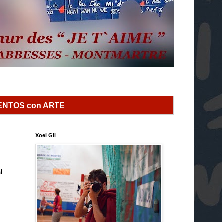
NTOS con ARTE
Xoel Gil
l