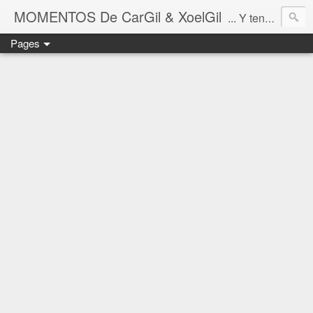
MOMENTOS De CarGil & XoelGil
... Y tengan cuidado ahí fuera, por favor.
Pages