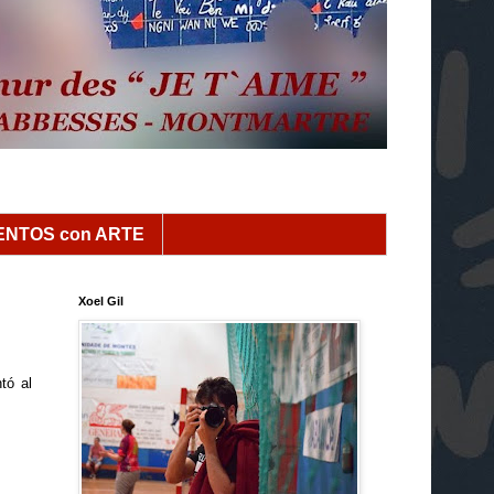
NTOS con ARTE
Xoel Gil
tó al