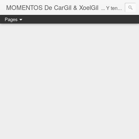
MOMENTOS De CarGil & XoelGil
... Y tengan cuidado ahí fuera, por favor.
Pages