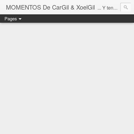
MOMENTOS De CarGil & XoelGil
... Y tengan cuidado ahí fuera, por favor.
Pages