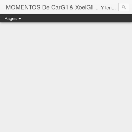
MOMENTOS De CarGil & XoelGil
... Y tengan cuidado ahí fuera, por favor.
Pages