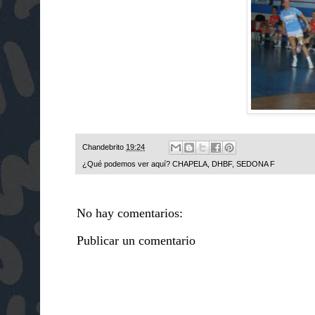
Chandebrito
19:24
¿Qué podemos ver aquí?
CHAPELA
,
DHBF
,
SEDONA F
No hay comentarios:
Publicar un comentario