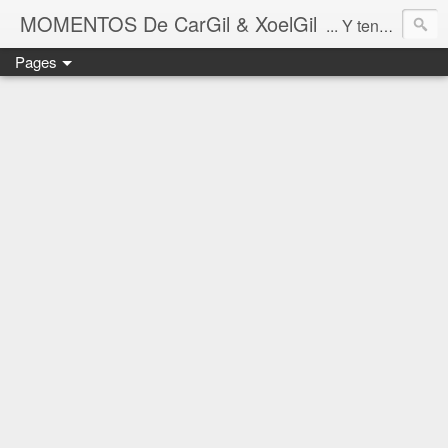
MOMENTOS De CarGil & XoelGil
... Y tengan cuidado ahí fuera, por favor.
Pages