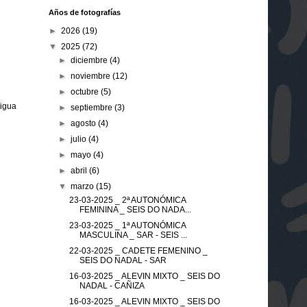
Años de fotografías
►
2026
(19)
▼
2025
(72)
►
diciembre
(4)
►
noviembre
(12)
►
octubre
(5)
tigua
►
septiembre
(3)
►
agosto
(4)
►
julio
(4)
►
mayo
(4)
►
abril
(6)
▼
marzo
(15)
23-03-2025 _ 2ª AUTONÓMICA
FEMININA _ SEIS DO NADA...
23-03-2025 _ 1ª AUTONÓMICA
MASCULINA _ SAR - SEIS ...
22-03-2025 _ CADETE FEMENINO _
SEIS DO NADAL - SAR
16-03-2025 _ ALEVIN MIXTO _ SEIS DO
NADAL - CAÑIZA
16-03-2025 _ ALEVIN MIXTO _ SEIS DO