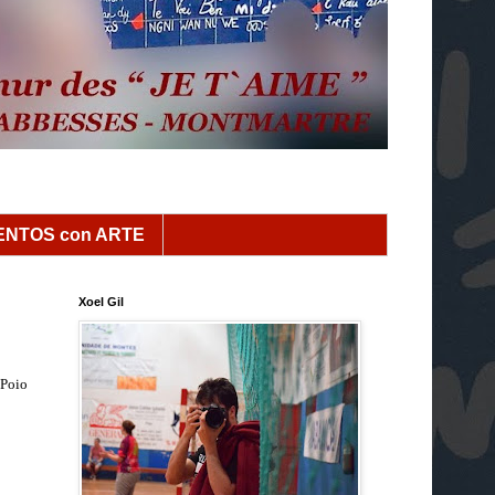
NTOS con ARTE
Xoel Gil
 Poio