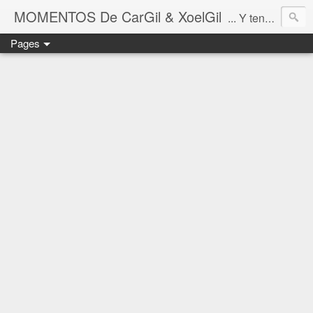
MOMENTOS De CarGil & XoelGil
... Y tengan cuidado ahí fuera, por favor.
Pages