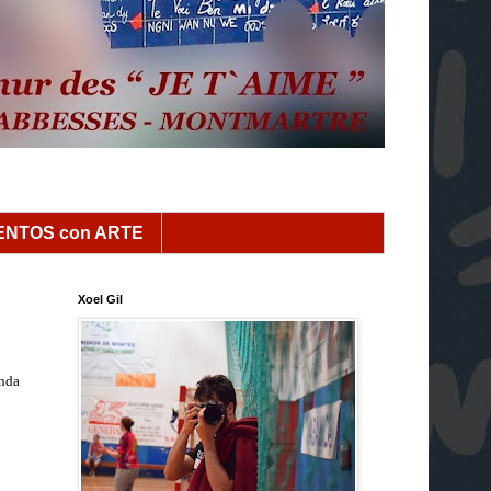
NTOS con ARTE
Xoel Gil
anda