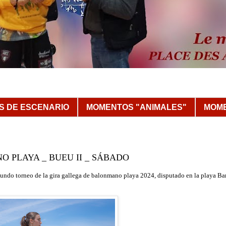
 DE ESCENARIO
MOMENTOS "ANIMALES"
MOME
O PLAYA _ BUEU II _ SÁBADO
gundo torneo de la gira gallega de balonmano playa 2024,
dispu
tado
en la playa B