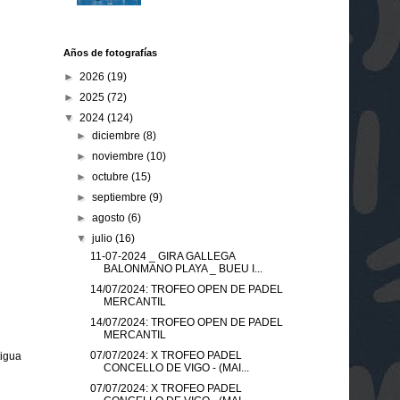
Años de fotografías
►
2026
(19)
►
2025
(72)
▼
2024
(124)
►
diciembre
(8)
►
noviembre
(10)
►
octubre
(15)
►
septiembre
(9)
►
agosto
(6)
▼
julio
(16)
11-07-2024 _ GIRA GALLEGA
BALONMANO PLAYA _ BUEU I...
14/07/2024: TROFEO OPEN DE PADEL
MERCANTIL
14/07/2024: TROFEO OPEN DE PADEL
MERCANTIL
07/07/2024: X TROFEO PADEL
tigua
CONCELLO DE VIGO - (MAI...
07/07/2024: X TROFEO PADEL