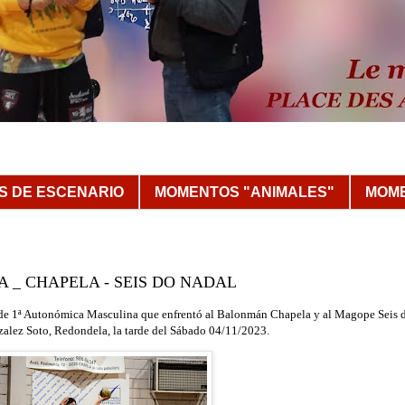
 DE ESCENARIO
MOMENTOS "ANIMALES"
MOME
A _ CHAPELA - SEIS DO NADAL
a de 1ª Autonómica Masculina que enfrentó al Balonmán Chapela y al Magope Seis 
zalez Soto, Redondela
, la tarde del Sábado 04/11/
2023
.