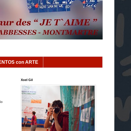
NTOS con ARTE
Xoel Gil
do