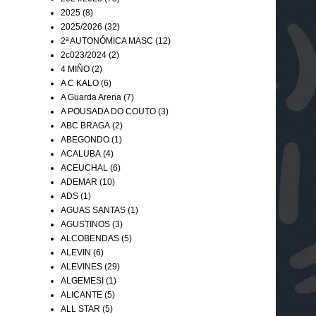
2025
(8)
2025/2026
(32)
2ª AUTONÓMICA MASC
(12)
2c023/2024
(2)
4 MIÑO
(2)
A C KALO
(6)
A Guarda Arena
(7)
A POUSADA DO COUTO
(3)
ABC BRAGA
(2)
ABEGONDO
(1)
ACALUBA
(4)
ACEUCHAL
(6)
ADEMAR
(10)
ADS
(1)
AGUAS SANTAS
(1)
AGUSTINOS
(3)
ALCOBENDAS
(5)
ALEVIN
(6)
ALEVINES
(29)
ALGEMESI
(1)
ALICANTE
(5)
ALL STAR
(5)