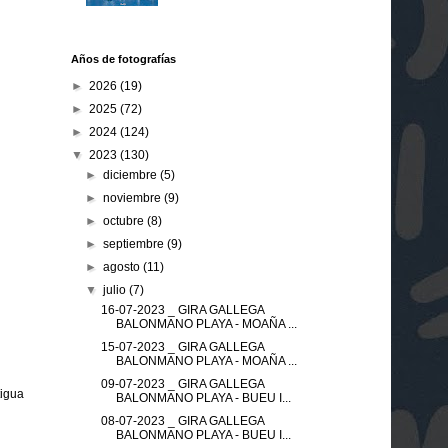
Años de fotografías
►
2026
(19)
►
2025
(72)
►
2024
(124)
▼
2023
(130)
►
diciembre
(5)
►
noviembre
(9)
►
octubre
(8)
►
septiembre
(9)
►
agosto
(11)
▼
julio
(7)
16-07-2023 _ GIRA GALLEGA
BALONMANO PLAYA - MOAÑA ...
15-07-2023 _ GIRA GALLEGA
BALONMANO PLAYA - MOAÑA ...
09-07-2023 _ GIRA GALLEGA
tigua
BALONMANO PLAYA - BUEU I...
08-07-2023 _ GIRA GALLEGA
BALONMANO PLAYA - BUEU I...