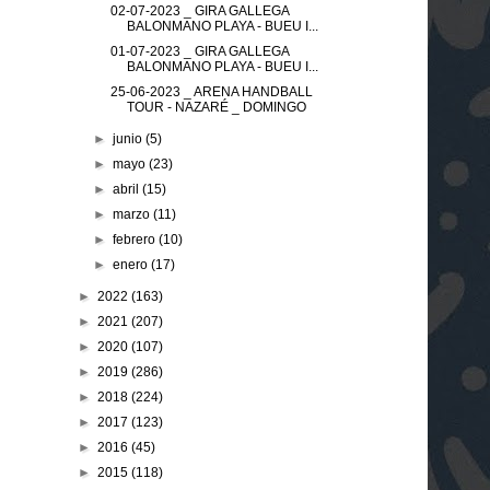
02-07-2023 _ GIRA GALLEGA
BALONMANO PLAYA - BUEU I...
01-07-2023 _ GIRA GALLEGA
BALONMANO PLAYA - BUEU I...
25-06-2023 _ ARENA HANDBALL
TOUR - NAZARÉ _ DOMINGO
►
junio
(5)
►
mayo
(23)
►
abril
(15)
►
marzo
(11)
►
febrero
(10)
►
enero
(17)
►
2022
(163)
►
2021
(207)
►
2020
(107)
►
2019
(286)
►
2018
(224)
►
2017
(123)
►
2016
(45)
►
2015
(118)