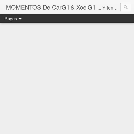
MOMENTOS De CarGil & XoelGil
... Y tengan cuidado ahí fuera, por favor.
Pages