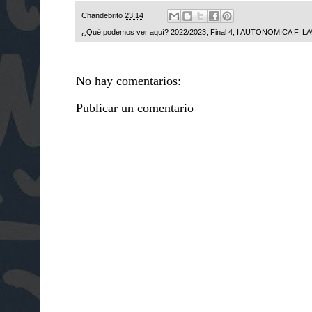
Chandebrito
23:14
¿Qué podemos ver aquí?
2022/2023
,
Final 4
,
I AUTONOMICA F
,
L
No hay comentarios:
Publicar un comentario