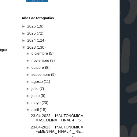
Años de fotografías
►
2026
(19)
►
2025
(72)
►
2024
(124)
▼
2023
(130)
tigua
►
diciembre
(5)
►
noviembre
(9)
►
octubre
(8)
►
septiembre
(9)
►
agosto
(11)
►
julio
(7)
►
junio
(5)
►
mayo
(23)
▼
abril
(15)
23-04-2023 _ 1ª AUTONÓMICA
MASCULINA _ FINAL 4 _ S...
23-04-2023 _ 1ª AUTONÓMICA
FEMENINA _ FINAL 4 _ RE...