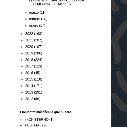
29-03-2023 _ DIVISIÓN DE HONOR
FEMENINA _ GUARDÉS ...
►
marzo
(11)
►
febrero
(10)
►
enero
(17)
►
2022
(163)
►
2021
(207)
►
2020
(107)
►
2019
(286)
►
2018
(224)
►
2017
(123)
►
2016
(45)
►
2015
(118)
►
2014
(171)
►
2013
(291)
►
2012
(68)
Encuentra más fácil lo que buscas
#KOKIETERNO
(1)
1 ESTATAL
(26)