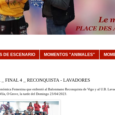
 DE ESCENARIO
MOMENTOS "ANIMALES"
MOME
A _ FINAL 4 _ RECONQUISTA - LAVADORES
 Autonómica Femenina que enfrentó al Balonmano Reconquista de Vigo y al U.B. Lava
Vila, O Grove
, la tarde del D
omingo 23/04/
2023
.