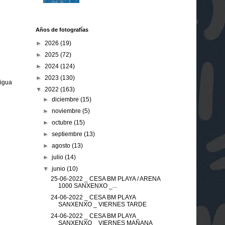
Años de fotografías
►
2026
(19)
►
2025
(72)
►
2024
(124)
►
2023
(130)
tigua
▼
2022
(163)
►
diciembre
(15)
►
noviembre
(5)
►
octubre
(15)
►
septiembre
(13)
►
agosto
(13)
►
julio
(14)
▼
junio
(10)
25-06-2022 _ CESA BM PLAYA / ARENA
1000 SANXENXO _...
24-06-2022 _ CESA BM PLAYA
SANXENXO _ VIERNES TARDE
24-06-2022 _ CESA BM PLAYA
SANXENXO _ VIERNES MAÑANA