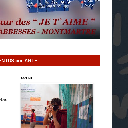
NTOS con ARTE
Xoel Gil
viles