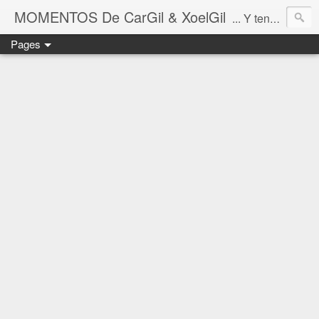
MOMENTOS De CarGil & XoelGil
... Y tengan cuidado ahí fuera, por favor.
Pages