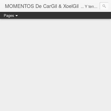
MOMENTOS De CarGil & XoelGil
... Y tengan cuidado ahí fuera, por favor.
Pages