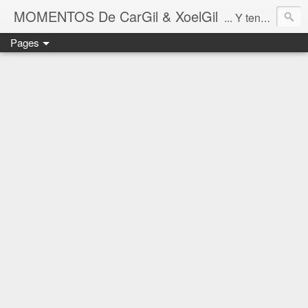
MOMENTOS De CarGil & XoelGil
... Y tengan cuidado ahí fuera, por favor.
Pages