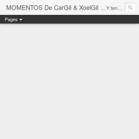
MOMENTOS De CarGil & XoelGil
... Y tengan cuidado ahí fuera, por favor.
Pages