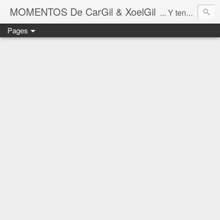
MOMENTOS De CarGil & XoelGil
... Y tengan cuidado ahí fuera, por favor.
Pages