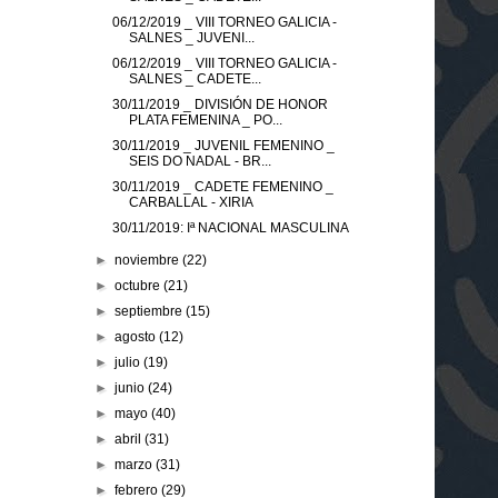
06/12/2019 _ VIII TORNEO GALICIA -
SALNES _ JUVENI...
06/12/2019 _ VIII TORNEO GALICIA -
SALNES _ CADETE...
30/11/2019 _ DIVISIÓN DE HONOR
PLATA FEMENINA _ PO...
30/11/2019 _ JUVENIL FEMENINO _
SEIS DO NADAL - BR...
30/11/2019 _ CADETE FEMENINO _
CARBALLAL - XIRIA
30/11/2019: Iª NACIONAL MASCULINA
►
noviembre
(22)
►
octubre
(21)
►
septiembre
(15)
►
agosto
(12)
►
julio
(19)
►
junio
(24)
►
mayo
(40)
►
abril
(31)
►
marzo
(31)
►
febrero
(29)