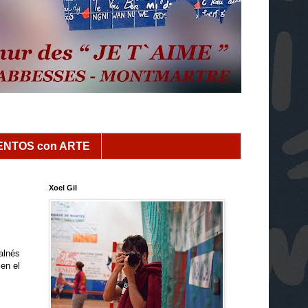
NTOS con ARTE
Xoel Gil
alnés
en el