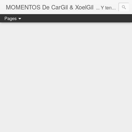
MOMENTOS De CarGil & XoelGil
... Y tengan cuidado ahí fuera, por favor.
Pages