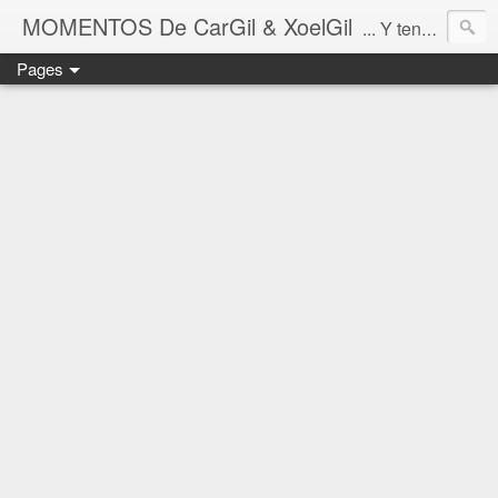
MOMENTOS De CarGil & XoelGil
... Y tengan cuidado ahí fuera, por favor.
Pages