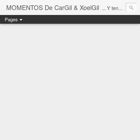
MOMENTOS De CarGil & XoelGil
... Y tengan cuidado ahí fuera, por favor.
Pages