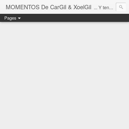
MOMENTOS De CarGil & XoelGil
... Y tengan cuidado ahí fuera, por favor.
Pages