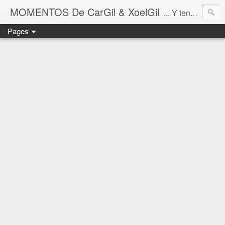
MOMENTOS De CarGil & XoelGil
... Y tengan cuidado ahí fuera, por favor.
Pages