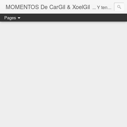
MOMENTOS De CarGil & XoelGil
... Y tengan cuidado ahí fuera, por favor.
Pages