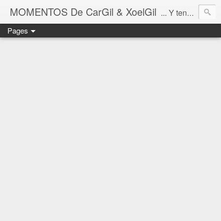
MOMENTOS De CarGil & XoelGil
... Y tengan cuidado ahí fuera, por favor.
Pages