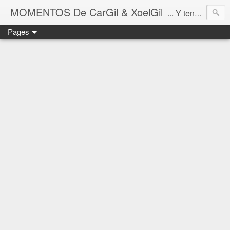
MOMENTOS De CarGil & XoelGil
... Y tengan cuidado ahí fuera, por favor.
Pages