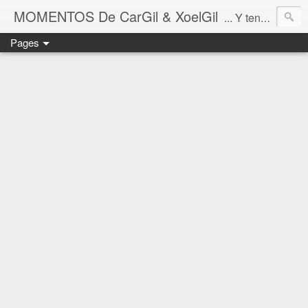
MOMENTOS De CarGil & XoelGil
... Y tengan cuidado ahí fuera, por favor.
Pages