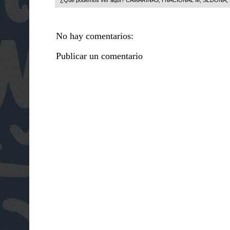
¿Qué podemos ver aquí?
CAMARIÑAS
,
I NACIONAL M
,
SEDONA
,
No hay comentarios:
Publicar un comentario