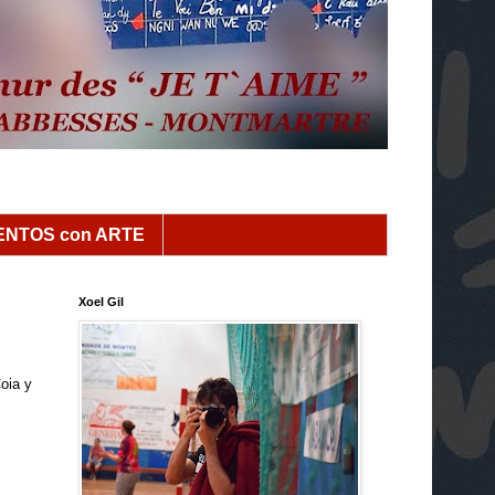
NTOS con ARTE
Xoel Gil
oia y