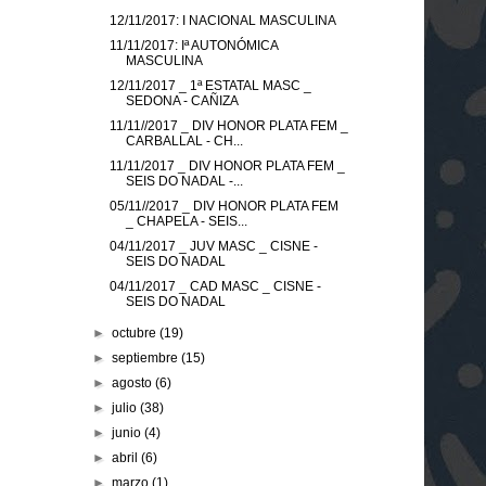
12/11/2017: I NACIONAL MASCULINA
11/11/2017: Iª AUTONÓMICA
MASCULINA
12/11/2017 _ 1ª ESTATAL MASC _
SEDONA - CAÑIZA
11/11//2017 _ DIV HONOR PLATA FEM _
CARBALLAL - CH...
11/11/2017 _ DIV HONOR PLATA FEM _
SEIS DO NADAL -...
05/11//2017 _ DIV HONOR PLATA FEM
_ CHAPELA - SEIS...
04/11/2017 _ JUV MASC _ CISNE -
SEIS DO NADAL
04/11/2017 _ CAD MASC _ CISNE -
SEIS DO NADAL
►
octubre
(19)
►
septiembre
(15)
►
agosto
(6)
►
julio
(38)
►
junio
(4)
►
abril
(6)
►
marzo
(1)