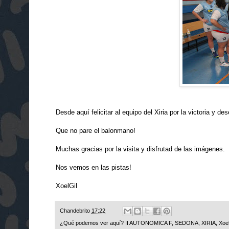
Desde aquí felicitar al equipo del Xiria por la victoria y
Que no pare el balonmano!
Muchas gracias por la visita y disfrutad de las imágenes.
Nos vemos en las pistas!
XoelGil
Chandebrito
17:22
¿Qué podemos ver aquí?
II AUTONOMICA F
,
SEDONA
,
XIRIA
,
Xoel