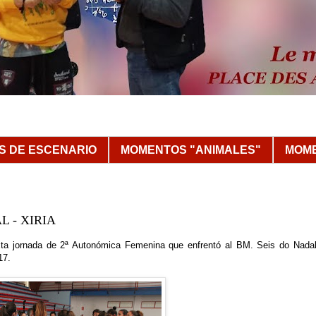
 DE ESCENARIO
MOMENTOS "ANIMALES"
MOME
L - XIRIA
xta jornada de 2ª Autonómica Femenina que enfrentó al BM. Seis do Nadal
17.