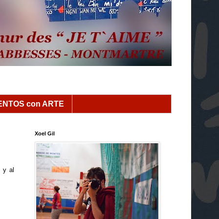
NTOS con ARTE
Xoel Gil
 y al