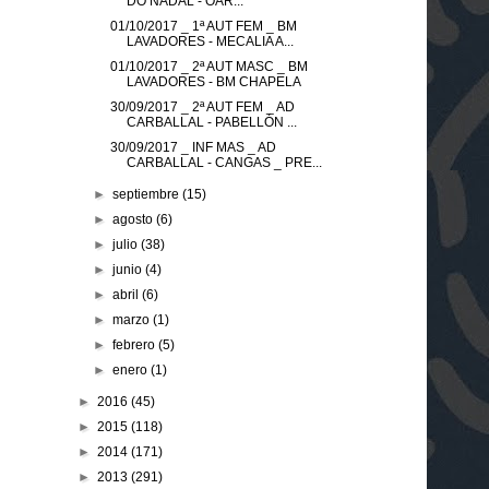
DO NADAL - OAR...
01/10/2017 _ 1ª AUT FEM _ BM
LAVADORES - MECALIA A...
01/10/2017 _ 2ª AUT MASC _ BM
LAVADORES - BM CHAPELA
30/09/2017 _ 2ª AUT FEM _ AD
CARBALLAL - PABELLÓN ...
30/09/2017 _ INF MAS _ AD
CARBALLAL - CANGAS _ PRE...
►
septiembre
(15)
►
agosto
(6)
►
julio
(38)
►
junio
(4)
►
abril
(6)
►
marzo
(1)
►
febrero
(5)
►
enero
(1)
►
2016
(45)
►
2015
(118)
►
2014
(171)
►
2013
(291)