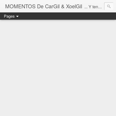
MOMENTOS De CarGil & XoelGil
... Y tengan cuidado ahí fuera, por favor.
Pages