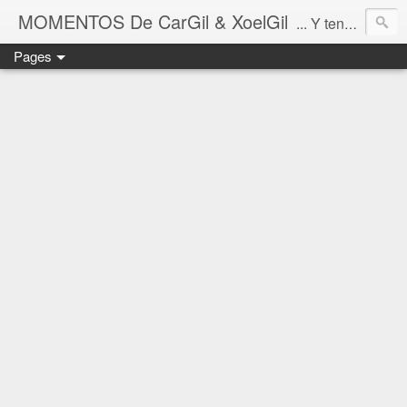
MOMENTOS De CarGil & XoelGil
... Y tengan cuidado ahí fuera, por favor.
Pages