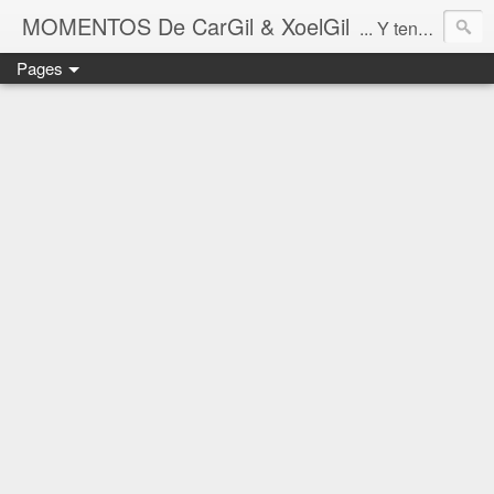
MOMENTOS De CarGil & XoelGil
... Y tengan cuidado ahí fuera, por favor.
Pages