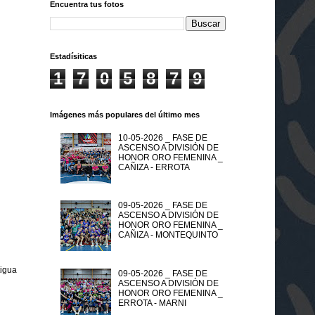
Encuentra tus fotos
Estadísiticas
1
7
0
5
8
7
9
Imágenes más populares del último mes
10-05-2026 _ FASE DE
ASCENSO A DIVISIÓN DE
HONOR ORO FEMENINA _
CAÑIZA - ERROTA
09-05-2026 _ FASE DE
ASCENSO A DIVISIÓN DE
HONOR ORO FEMENINA _
CAÑIZA - MONTEQUINTO
tigua
09-05-2026 _ FASE DE
ASCENSO A DIVISIÓN DE
HONOR ORO FEMENINA _
ERROTA - MARNI